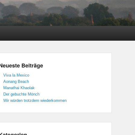
Neueste Beiträge
Viva la Mexico
Aonang Beach
Manathai Khaolak
Der gebuchte Mönch
Wir würden trotzdem wiederkommen
Kategorien