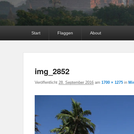
Hauptmenü
Start
Flaggen
About
img_2852
Veröffentlicht
28. September 2016
am
1700 × 1275
in
Mi