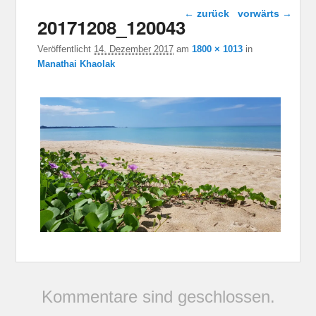
Bild-Navigation
← zurück
vorwärts →
20171208_120043
Veröffentlicht
14. Dezember 2017
am
1800 × 1013
in
Manathai Khaolak
Kommentare sind geschlossen.