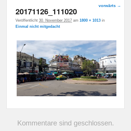
Bild-
vorwärts →
20171126_111020
Navigation
Veröffentlicht
30. November 2017
am
1800 × 1013
in
Einmal nicht mitgedacht
Kommentare sind geschlossen.