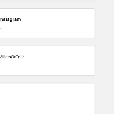
Instagram
…
MillersOnTour