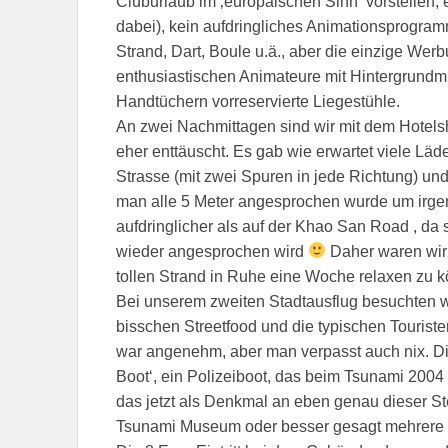
Cluburlaub im ‚europäischen Sinn‘ vorstellen, es
dabei), kein aufdringliches Animationsprogramm
Strand, Dart, Boule u.ä., aber die einzige Werb
enthusiastischen Animateure mit Hintergrundm
Handtüchern vorreservierte Liegestühle.
An zwei Nachmittagen sind wir mit dem Hotelsh
eher enttäuscht. Es gab wie erwartet viele Lä
Strasse (mit zwei Spuren in jede Richtung) und
man alle 5 Meter angesprochen wurde um irgen
aufdringlicher als auf der Khao San Road , da
wieder angesprochen wird
Daher waren wir 
tollen Strand in Ruhe eine Woche relaxen zu 
Bei unserem zweiten Stadtausflug besuchten w
bisschen Streetfood und die typischen Touristen
war angenehm, aber man verpasst auch nix. Di
Boot‘, ein Polizeiboot, das beim Tsunami 2004
das jetzt als Denkmal an eben genau dieser Ste
Tsunami Museum oder besser gesagt mehrere G