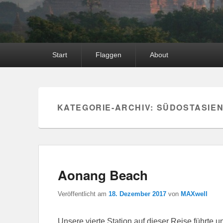
Hauptmenü
Start
Flaggen
About
KATEGORIE-ARCHIV:
SÜDOSTASIE
Aonang Beach
Veröffentlicht am
18. Dezember 2017
von
MAXwell
Unsere vierte Station auf dieser Reise führte