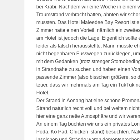
bei Krabi. Nachdem wir eine Woche in einem w
Traumstrand verbracht hatten, ahnten wir schon
mussten. Das Hotel Maleedee Bay Resort ist eh
Zimmer hatte einen Vorteil, nämlich ein zweit
am Hotel ist jedoch die Lage. Eigentlich sollte
leider als falsch herausstellte. Mann musste 
nicht begehbaren Fusswegen zurücklegen, um 
mit dem Gedanken (trotz strenger Stornobeding
in Strandnähe zu suchen und haben einen Vorm
passende Zimmer (also bisschen größere, so d
teuer, dass wir mehrmals am Tag ein TukTuk n
Hotel.
Der Strand in Aonang hat eine schöne Promena
Strand natürlich recht voll und bei weitem nic
hier eine ganz nette Atmosphäre und wir ware
An einem Tag buchten wir uns ein privates Long
Poda, Ko Pad, Chicken Island) besuchten. Nat
Inselchen und Strände waren dementsprechend