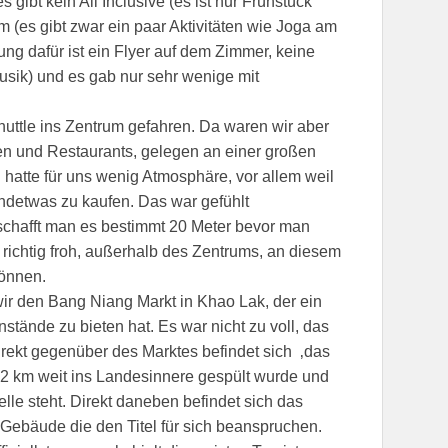
 gibt kein All Inclusive (es ist nur Frühstück
 (es gibt zwar ein paar Aktivitäten wie Joga am
ung dafür ist ein Flyer auf dem Zimmer, keine
usik) und es gab nur sehr wenige mit
uttle ins Zentrum gefahren. Da waren wir aber
den und Restaurants, gelegen an einer großen
 hatte für uns wenig Atmosphäre, vor allem weil
detwas zu kaufen. Das war gefühlt
 schafft man es bestimmt 20 Meter bevor man
richtig froh, außerhalb des Zentrums, an diesem
können.
ir den Bang Niang Markt in Khao Lak, der ein
stände zu bieten hat. Es war nicht zu voll, das
rekt gegenüber des Marktes befindet sich ‚das
 2 km weit ins Landesinnere gespült wurde und
lle steht. Direkt daneben befindet sich das
ebäude die den Titel für sich beanspruchen.