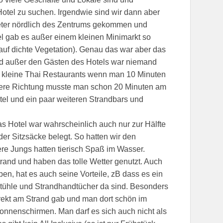
otel zu suchen. Irgendwie sind wir dann aber
eter nördlich des Zentrums gekommen und
l gab es außer einem kleinen Minimarkt so
auf dichte Vegetation). Genau das war aber das
nd außer den Gästen des Hotels war niemand
i kleine Thai Restaurants wenn man 10 Minuten
ndere Richtung musste man schon 20 Minuten am
el und ein paar weiteren Strandbars und
as Hotel war wahrscheinlich auch nur zur Hälfte
der Sitzsäcke belegt. So hatten wir den
sere Jungs hatten tierisch Spaß im Wasser.
rand und haben das tolle Wetter genutzt. Auch
en, hat es auch seine Vorteile, zB dass es ein
stühle und Strandhandtücher da sind. Besonders
rekt am Strand gab und man dort schön im
Sonnenschirmen. Man darf es sich auch nicht als