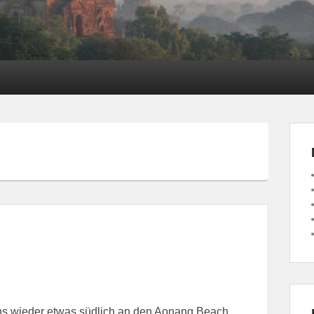
N
 uns wieder etwas südlich an den Aonang Beach