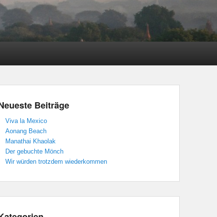
Neueste Beiträge
Viva la Mexico
Aonang Beach
Manathai Khaolak
Der gebuchte Mönch
Wir würden trotzdem wiederkommen
Kategorien