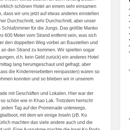
irklich schönen Hotel an einem sehr einsamen
, dass wir uns jetzt auf etwas anderes einstellen
er Durchschnitt, sehr Durchschnitt, aber unser
es Schlafzimmer für die Jungs. Das größte Manko
 es 600 Meter vom Strand entfernt sein, was sich
eher den doppelten Weg vorbei an Baustellen und
an den Strand zu kommen. Wir spielten sogar
ungen, d.h. kein Geld zurück) ein anderes Hotel
ittag lang herumgeschaut und gefragt, aber
ass die Kinderreisebetten reinpassten) waren so
ehmen konnten und so blieben wir in unserem
de mit Geschäften und Lokalen. Hier war der
ht so schön wie in Khao Lak. Trotzdem herrscht
n jeden Tag auf der Promenade unterwegs.
tailboot, mit dem wir einige Inseln (zB. Ko
ürlich machten das viele andere auch und die
 voll. Eine Ausnahme machte die Insel Ko Poda