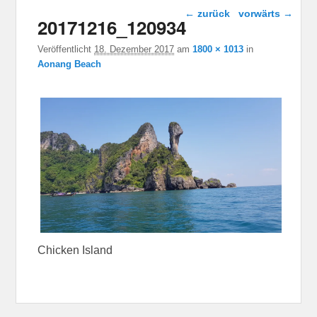
Bild-Navigation
← zurück
vorwärts →
20171216_120934
Veröffentlicht
18. Dezember 2017
am
1800 × 1013
in
Aonang Beach
Chicken Island