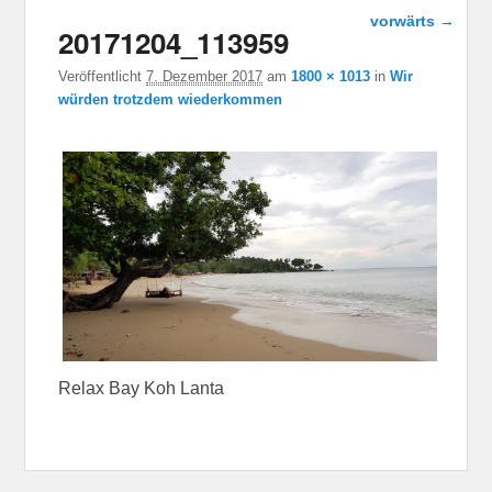
Bild-
vorwärts →
20171204_113959
Navigation
Veröffentlicht
7. Dezember 2017
am
1800 × 1013
in
Wir
würden trotzdem wiederkommen
Relax Bay Koh Lanta