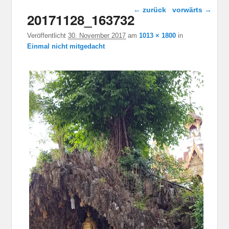
Bild-Navigation
← zurück
vorwärts →
20171128_163732
Veröffentlicht
30. November 2017
am
1013 × 1800
in
Einmal nicht mitgedacht