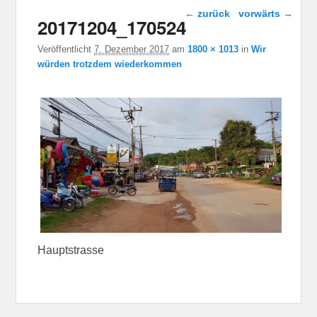
Bild-Navigation
← zurück
vorwärts →
20171204_170524
Veröffentlicht
7. Dezember 2017
am
1800 × 1013
in
Wir
würden trotzdem wiederkommen
Hauptstrasse