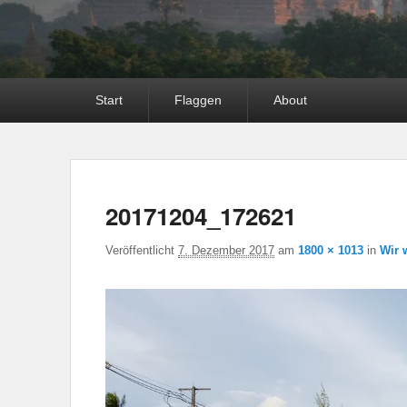
Hauptmenü
Start
Flaggen
About
20171204_172621
Veröffentlicht
7. Dezember 2017
am
1800 × 1013
in
Wir 