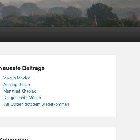
Neueste Beiträge
Viva la Mexico
Aonang Beach
Manathai Khaolak
Der gebuchte Mönch
Wir würden trotzdem wiederkommen
Kategorien