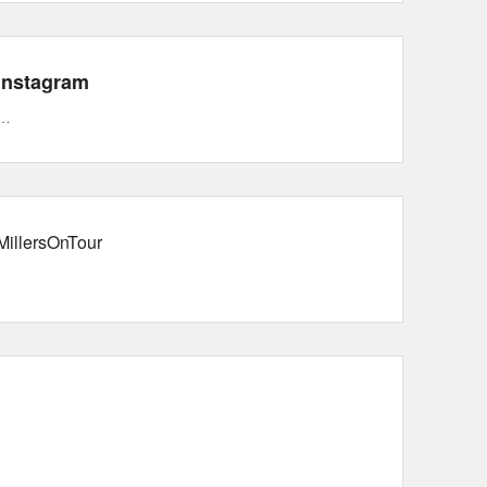
Instagram
…
MillersOnTour