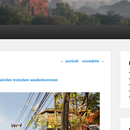
Bild-Navigation
← zurück
vorwärts →
würden trotzdem wiederkommen