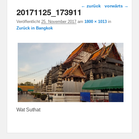
Bild-Navigation
← zurück
vorwärts →
20171125_173911
Veröffentlicht
25. November 2017
am
1800 × 1013
in
Zurück in Bangkok
Wat Suthat