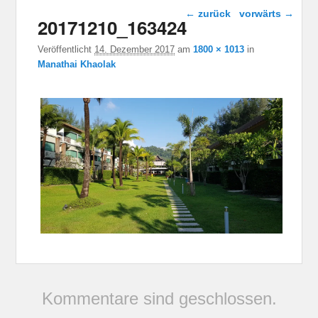
Bild-Navigation
← zurück
vorwärts →
20171210_163424
Veröffentlicht
14. Dezember 2017
am
1800 × 1013
in
Manathai Khaolak
Kommentare sind geschlossen.