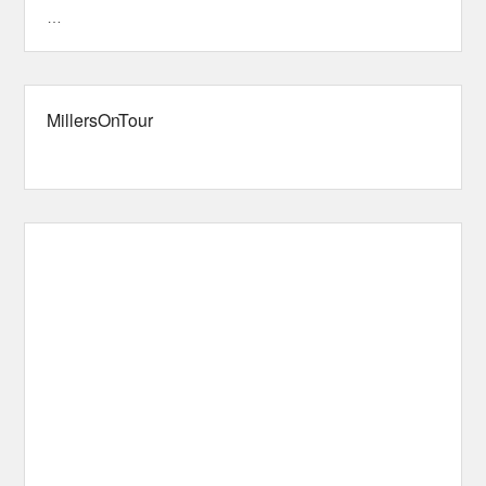
…
MillersOnTour