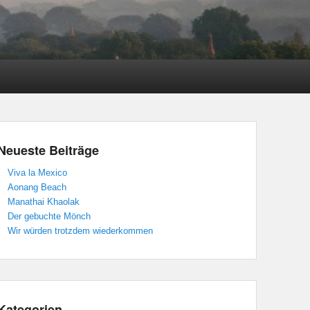
Neueste Beiträge
Viva la Mexico
Aonang Beach
Manathai Khaolak
Der gebuchte Mönch
Wir würden trotzdem wiederkommen
Kategorien