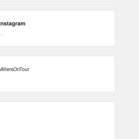
Instagram
…
MillersOnTour