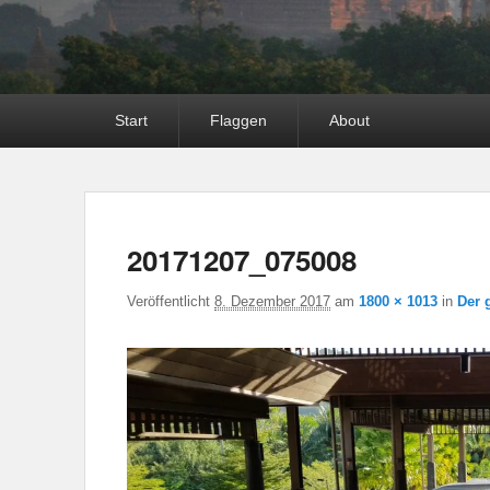
Hauptmenü
Start
Flaggen
About
20171207_075008
Veröffentlicht
8. Dezember 2017
am
1800 × 1013
in
Der 