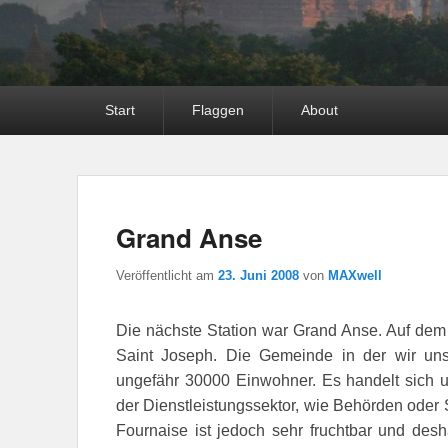
Hauptmenü
Start
Flaggen
About
Grand Anse
Veröffentlicht am
23. Juni 2008
von
MAXwell
Die nächste Station war Grand Anse. Auf dem 
Saint Joseph. Die Gemeinde in der wir un
ungefähr 30000 Einwohner. Es handelt sich u
der Dienstleistungssektor, wie Behörden oder 
Fournaise ist jedoch sehr fruchtbar und desha