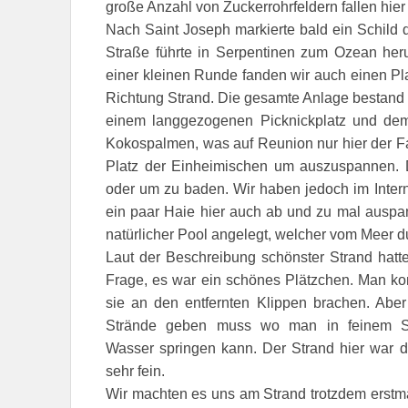
große Anzahl von Zuckerrohrfeldern fallen hier 
Nach Saint Joseph markierte bald ein Schild 
Straße führte in Serpentinen zum Ozean heru
einer kleinen Runde fanden wir auch einen P
Richtung Strand. Die gesamte Anlage bestand 
einem langgezogenen Picknickplatz und dem 
Kokospalmen, was auf Reunion nur hier der Fal
Platz der Einheimischen um auszuspannen. D
oder um zu baden. Wir haben jedoch im Inter
ein paar Haie hier auch ab und zu mal auspa
natürlicher Pool angelegt, welcher vom Meer du
Laut der Beschreibung schönster Strand hatte
Frage, es war ein schönes Plätzchen. Man k
sie an den entfernten Klippen brachen. Abe
Strände geben muss wo man in feinem S
Wasser springen kann. Der Strand hier war du
sehr fein.
Wir machten es uns am Strand trotzdem erst