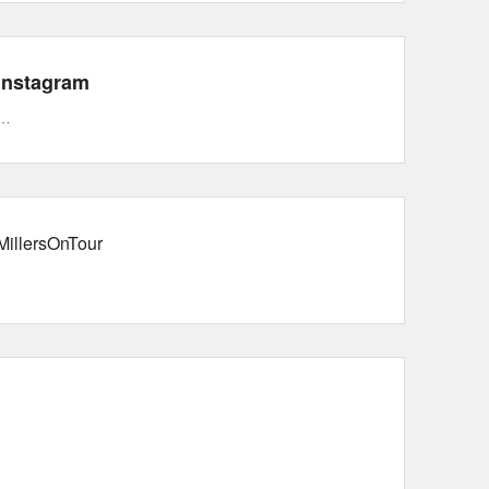
Instagram
…
MillersOnTour