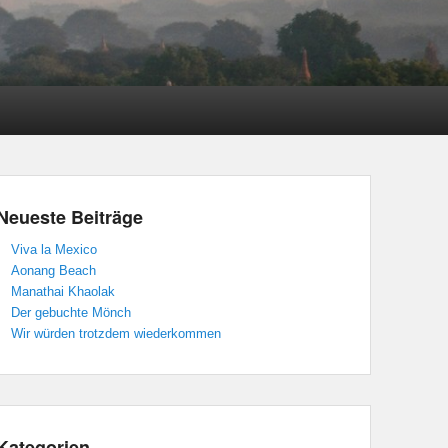
Neueste Beiträge
Viva la Mexico
Aonang Beach
Manathai Khaolak
Der gebuchte Mönch
Wir würden trotzdem wiederkommen
Kategorien