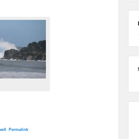
ell
.
Permalink