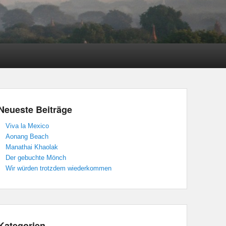
Neueste Beiträge
Viva la Mexico
Aonang Beach
Manathai Khaolak
Der gebuchte Mönch
Wir würden trotzdem wiederkommen
Kategorien