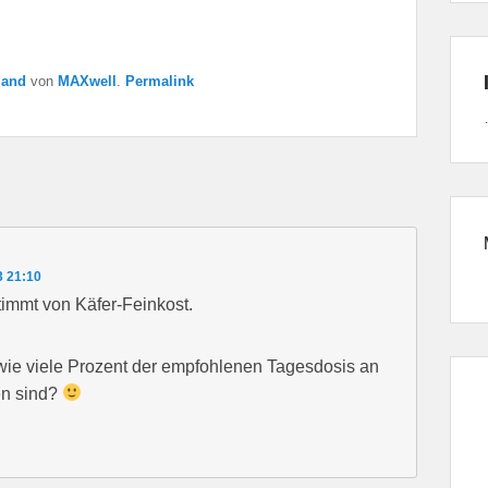
land
von
MAXwell
.
Permalink
3 21:10
immt von Käfer-Feinkost.
wie viele Prozent der empfohlenen Tagesdosis an
en sind?