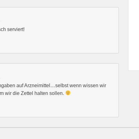
0
ch serviert!
3
sangaben auf Arzneimittel…selbst wenn wissen wir
um wir die Zettel halten sollen.