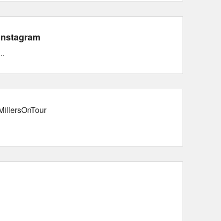
Instagram
…
MillersOnTour