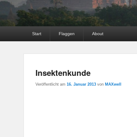
Hauptmenü
Start
Flaggen
About
Insektenkunde
Veröffentlicht am
16. Januar 2013
von
MAXwell