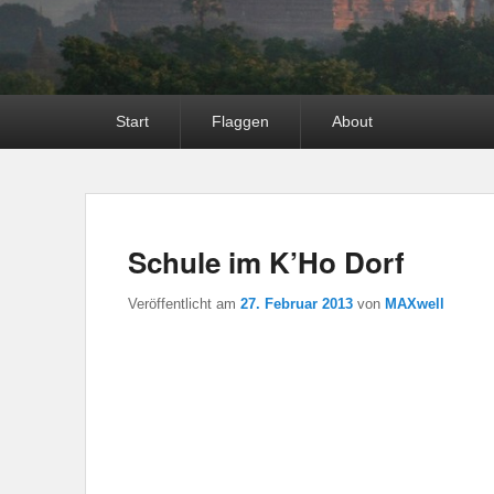
Hauptmenü
Start
Flaggen
About
Schule im K’Ho Dorf
Veröffentlicht am
27. Februar 2013
von
MAXwell