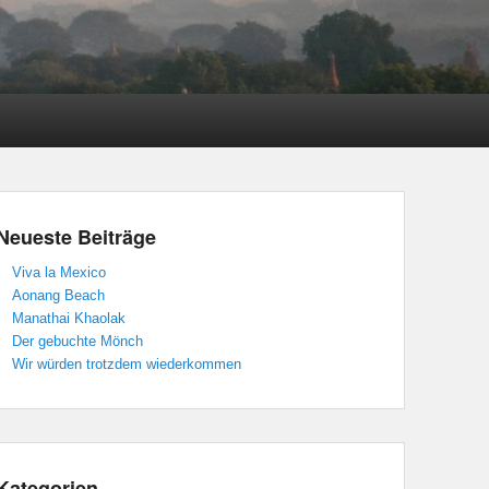
Neueste Beiträge
Viva la Mexico
Aonang Beach
Manathai Khaolak
Der gebuchte Mönch
Wir würden trotzdem wiederkommen
Kategorien