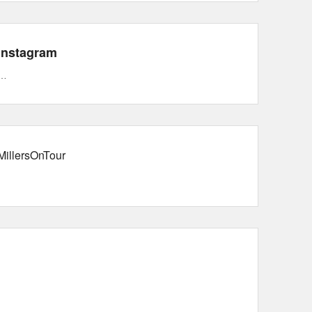
Instagram
…
MillersOnTour