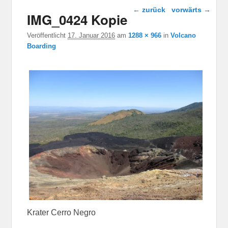
Bild-Navigation
← zurück
vorwärts →
IMG_0424 Kopie
Veröffentlicht
17. Januar 2016
am
1288 × 966
in
Volcano
Boarding
Krater Cerro Negro