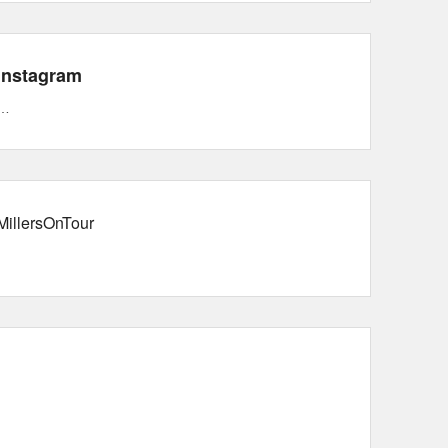
Instagram
…
MillersOnTour