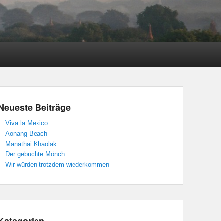
Neueste Beiträge
Viva la Mexico
Aonang Beach
Manathai Khaolak
Der gebuchte Mönch
Wir würden trotzdem wiederkommen
Kategorien