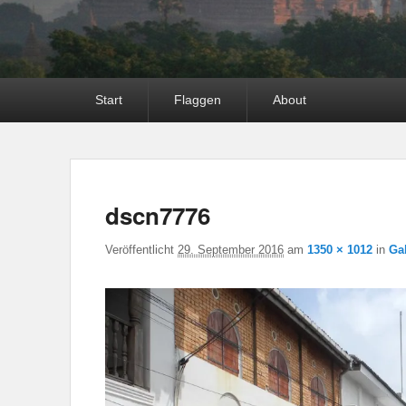
Hauptmenü
Start
Flaggen
About
dscn7776
Veröffentlicht
29. September 2016
am
1350 × 1012
in
Ga