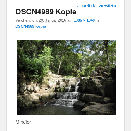
Bild-Navigation
← zurück
vorwärts →
DSCN4989 Kopie
Veröffentlicht
29. Januar 2016
am
1386 × 1040
in
DSCN4989 Kopie
Miraflor