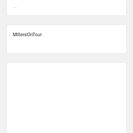
…
MillersOnTour