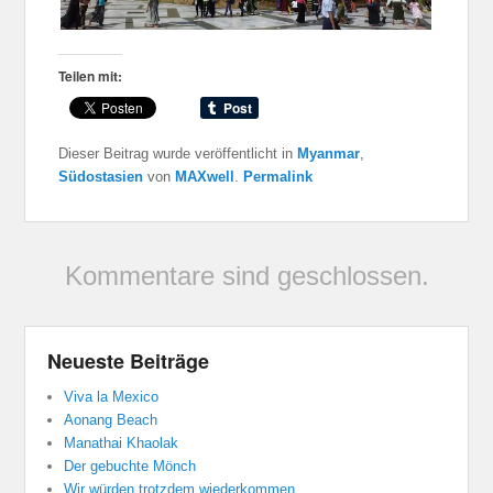
Teilen mit:
Dieser Beitrag wurde veröffentlicht in
Myanmar
,
Südostasien
von
MAXwell
.
Permalink
Kommentare sind geschlossen.
Neueste Beiträge
Viva la Mexico
Aonang Beach
Manathai Khaolak
Der gebuchte Mönch
Wir würden trotzdem wiederkommen