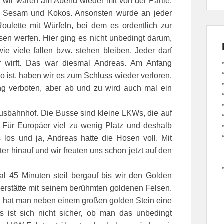
wir waren am Abend wieder mit von der Partie.
, Sesam und Kokos. Ansonsten wurde an jeder
oulette mit Würfeln, bei dem es ordentlich zur
en werfen. Hier ging es nicht unbedingt darum,
ie viele fallen bzw. stehen bleiben. Jeder darf
er wirft. Das war diesmal Andreas. Am Anfang
o ist, haben wir es zum Schluss wieder verloren.
g verboten, aber ab und zu wird auch mal ein
sbahnhof. Die Busse sind kleine LKWs, die auf
 Für Europäer viel zu wenig Platz und deshalb
os und ja, Andreas hatte die Hosen voll. Mit
r hinauf und wir freuten uns schon jetzt auf den
al 45 Minuten steil bergauf bis wir den Golden
gerstätte mit seinem berühmten goldenen Felsen.
en hat man neben einem großen golden Stein eine
 ist sich nicht sicher, ob man das unbedingt