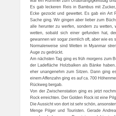
war ein Rummel zum Unabhängigkeitstag und 
Es gab leckeren Reis in Bambus mit Zucker
Ecke gezockt und gewettet. Es gab ein Art R
Sache ging. Wir gingen aber lieber zum Büchs
alle herunter zu werfen, sondern zu wetten, w
wetten, sobald sich einer gefunden hat, d
gewannen wir sogar ziemlich oft, aber wie es s
Normalerweise sind Wetten in Myanmar stren
Auge zu gedrückt.
Am nächsten Tag ging es früh morgens zum Bu
der Ladefläche Holzbalken als Bänke haben.
eher unangenehm zum Sitzen. Dann ging es l
einem Affenzahn ging es auf ca. 700 Höhenmete
Rückweg bergab.
Von der Zwischenstation ging es jetzt nochm
Rock erreichten. Der Golden Rock ist eine Pil
Die Aussicht von dort ist sehr schön, ansonst
Menge Pilger und Touristen. Gerade Andreas