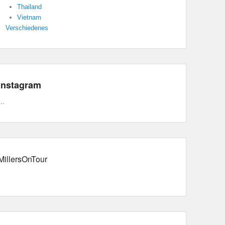
Thailand
Vietnam
Verschiedenes
Instagram
…
MillersOnTour