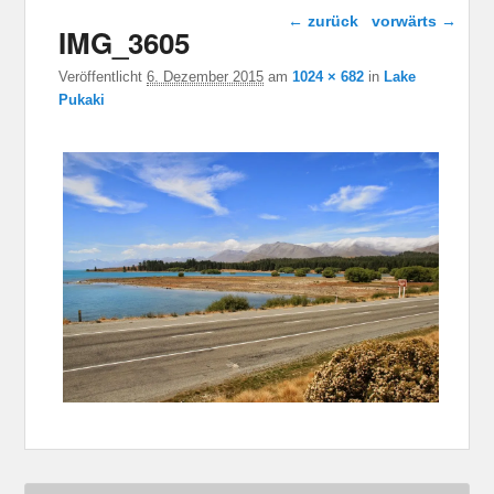
Bild-Navigation
← zurück
vorwärts →
IMG_3605
Veröffentlicht
6. Dezember 2015
am
1024 × 682
in
Lake
Pukaki