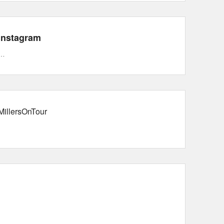
Instagram
…
MillersOnTour