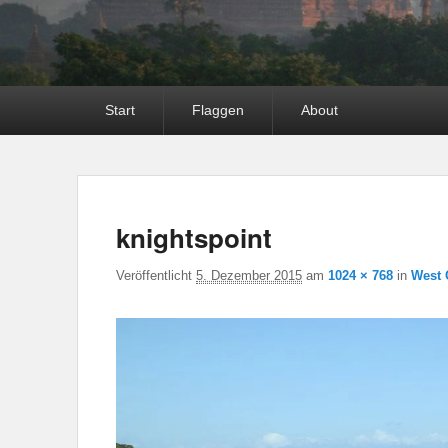
Hauptmenü
Start
Flaggen
About
knightspoint
Veröffentlicht
5. Dezember 2015
am
1024 × 768
in
West 