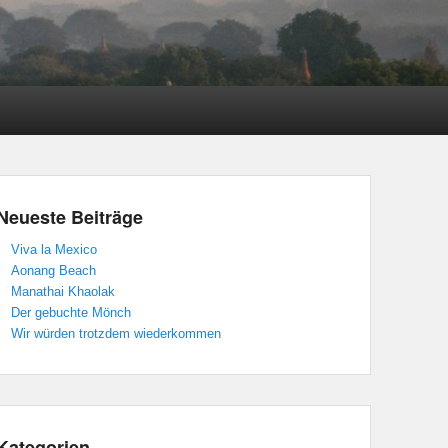
Neueste Beiträge
Viva la Mexico
Aonang Beach
Manathai Khaolak
Der gebuchte Mönch
Wir würden trotzdem wiederkommen
Kategorien