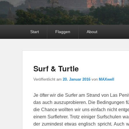
Hauptmenü
Start
Flaggen
About
Surf & Turtle
Veröffentlicht am
20. Januar 2016
von
MAXwell
Je öfter wir die Surfer am Strand von Las Pe
das auch auszuprobieren. Die Bedingungen für
die Chance wollten wir uns einfach nicht entg
einem Surflehrer. Trotz einiger Surfschulen war
der zumindest etwas englisch spricht. Auch