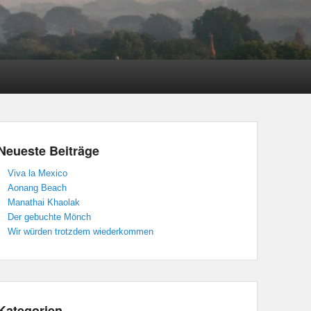
Neueste Beiträge
Viva la Mexico
Aonang Beach
Manathai Khaolak
Der gebuchte Mönch
Wir würden trotzdem wiederkommen
Kategorien