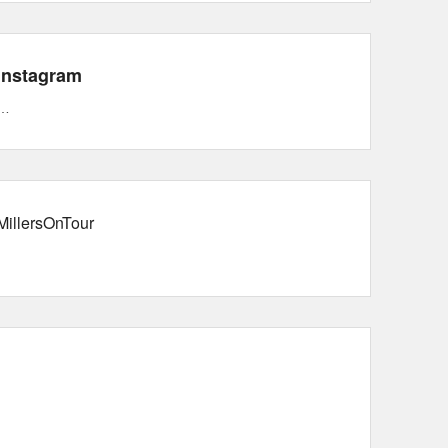
Instagram
…
MillersOnTour