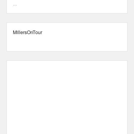
…
MillersOnTour