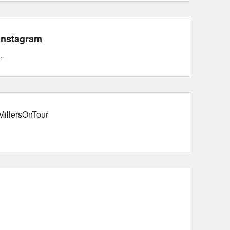
Instagram
…
MillersOnTour