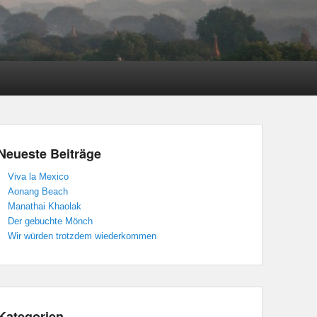
Neueste Beiträge
Viva la Mexico
Aonang Beach
Manathai Khaolak
Der gebuchte Mönch
Wir würden trotzdem wiederkommen
Kategorien