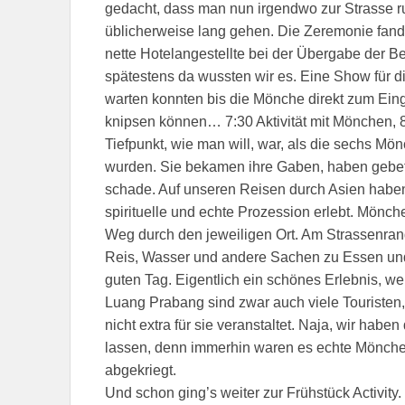
gedacht, dass man nun irgendwo zur Strasse ru
üblicherweise lang gehen. Die Zeremonie fand j
nette Hotelangestellte bei der Übergabe der B
spätestens da wussten wir es. Eine Show für die
warten konnten bis die Mönche direkt zum Ei
knipsen können… 7:30 Aktivität mit Mönchen, 
Tiefpunkt, wie man will, war, als die sechs Mö
wurden. Sie bekamen ihre Gaben, haben gebe
schade. Auf unseren Reisen durch Asien haben 
spirituelle und echte Prozession erlebt. Mönch
Weg durch den jeweiligen Ort. Am Strassenr
Reis, Wasser und andere Sachen zu Essen und
guten Tag. Eigentlich ein schönes Erlebnis, wen
Luang Prabang sind zwar auch viele Touristen,
nicht extra für sie veranstaltet. Naja, wir hab
lassen, denn immerhin waren es echte Mönche
abgekriegt.
Und schon ging’s weiter zur Frühstück Activity. 