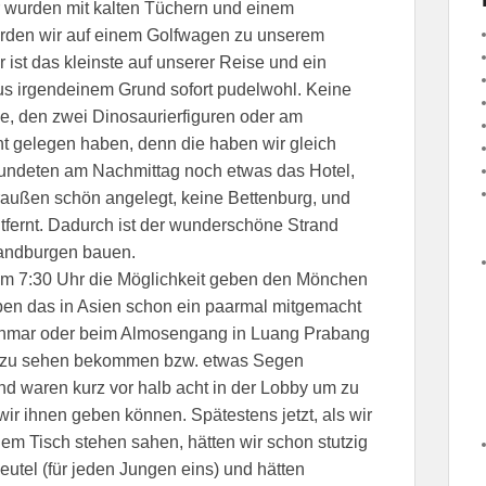
 wurden mit kalten Tüchern und einem
urden wir auf einem Golfwagen zu unserem
ist das kleinste auf unserer Reise und ein
aus irgendeinem Grund sofort pudelwohl. Keine
, den zwei Dinosaurierfiguren oder am
cht gelegen haben, denn die haben wir gleich
undeten am Nachmittag noch etwas das Hotel,
 draußen schön angelegt, keine Bettenburg, und
ntfernt. Dadurch ist der wunderschöne Strand
Sandburgen bauen.
 um 7:30 Uhr die Möglichkeit geben den Mönchen
en das in Asien schon ein paarmal mitgemacht
anmar oder beim Almosengang in Luang Prabang
ch zu sehen bekommen bzw. etwas Segen
d waren kurz vor halb acht in der Lobby um zu
r ihnen geben können. Spätestens jetzt, als wir
em Tisch stehen sahen, hätten wir schon stutzig
utel (für jeden Jungen eins) und hätten