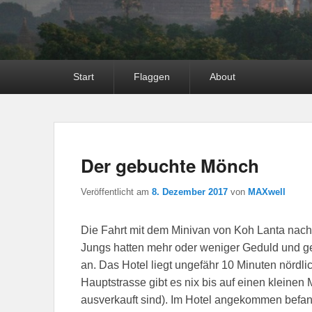
Hauptmenü
Start
Flaggen
About
Der gebuchte Mönch
Veröffentlicht am
8. Dezember 2017
von
MAXwell
Die Fahrt mit dem Minivan von Koh Lanta nac
Jungs hatten mehr oder weniger Geduld und g
an. Das Hotel liegt ungefähr 10 Minuten nörd
Hauptstrasse gibt es nix bis auf einen kleinen
ausverkauft sind). Im Hotel angekommen befand