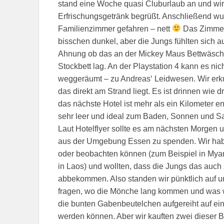
stand eine Woche quasi Cluburlaub an und wir
Erfrischungsgetränk begrüßt. Anschließend w
Familienzimmer gefahren – nett
Das Zimmer 
bisschen dunkel, aber die Jungs fühlten sich 
Ahnung ob das an der Mickey Maus Bettwäsche
Stockbett lag. An der Playstation 4 kann es ni
weggeräumt – zu Andreas‘ Leidwesen. Wir erk
das direkt am Strand liegt. Es ist drinnen wie
das nächste Hotel ist mehr als ein Kilometer e
sehr leer und ideal zum Baden, Sonnen und 
Laut Hotelflyer sollte es am nächsten Morgen
aus der Umgebung Essen zu spenden. Wir hab
oder beobachten können (zum Beispiel in My
in Laos) und wollten, dass die Jungs das au
abbekommen. Also standen wir pünktlich auf un
fragen, wo die Mönche lang kommen und was wi
die bunten Gabenbeutelchen aufgereiht auf ein
werden können. Aber wir kauften zwei dieser Be