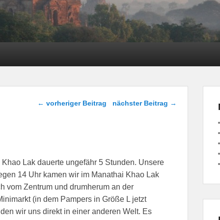
Beitragsnavigation
←
vorheriger Beitrag
nächster Beitrag
→
h Khao Lak dauerte ungefähr 5 Stunden. Unsere
egen 14 Uhr kamen wir im Manathai Khao Lak
lich vom Zentrum und drumherum an der
 Minimarkt (in dem Pampers in Größe L jetzt
en wir uns direkt in einer anderen Welt. Es