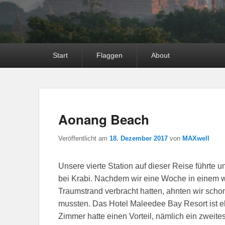
Hauptmenü
Start
Flaggen
About
Aonang Beach
Veröffentlicht am
18. Dezember 2017
von
MAXwell
Unsere vierte Station auf dieser Reise führte
bei Krabi. Nachdem wir eine Woche in einem w
Traumstrand verbracht hatten, ahnten wir schon
mussten. Das Hotel Maleedee Bay Resort ist eh
Zimmer hatte einen Vorteil, nämlich ein zweit