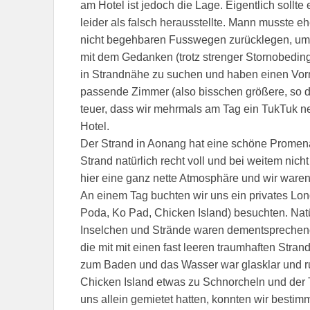
am Hotel ist jedoch die Lage. Eigentlich sollte
leider als falsch herausstellte. Mann musste 
nicht begehbaren Fusswegen zurücklegen, um 
mit dem Gedanken (trotz strenger Stornobeding
in Strandnähe zu suchen und haben einen Vorm
passende Zimmer (also bisschen größere, so d
teuer, dass wir mehrmals am Tag ein TukTuk n
Hotel.
Der Strand in Aonang hat eine schöne Promena
Strand natürlich recht voll und bei weitem nic
hier eine ganz nette Atmosphäre und wir ware
An einem Tag buchten wir uns ein privates Long
Poda, Ko Pad, Chicken Island) besuchten. Nat
Inselchen und Strände waren dementsprechend
die mit mit einen fast leeren traumhaften Strand
zum Baden und das Wasser war glasklar und 
Chicken Island etwas zu Schnorcheln und der Tr
uns allein gemietet hatten, konnten wir besti