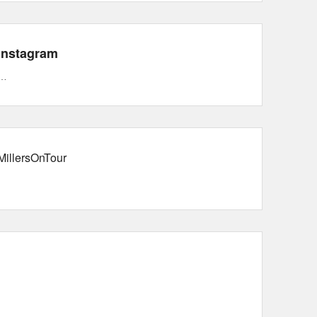
Instagram
…
MillersOnTour