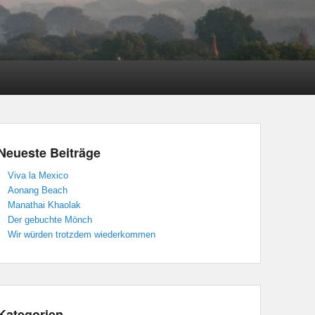
Neueste Beiträge
Viva la Mexico
Aonang Beach
Manathai Khaolak
Der gebuchte Mönch
Wir würden trotzdem wiederkommen
Kategorien