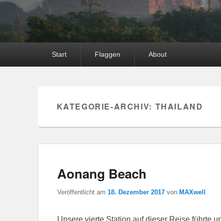
Hauptmenü
Start
Flaggen
About
KATEGORIE-ARCHIV:
THAILAND
Aonang Beach
Veröffentlicht am
18. Dezember 2017
von
MAXwell
Unsere vierte Station auf dieser Reise führte