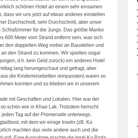
irklich schönen Hotel an einem sehr einsamen
, dass wir uns jetzt auf etwas anderes einstellen
er Durchschnitt, sehr Durchschnitt, aber unser
es Schlafzimmer für die Jungs. Das größte Manko
 es 600 Meter vom Strand entfernt sein, was sich
eher den doppelten Weg vorbei an Baustellen und
an den Strand zu kommen. Wir spielten sogar
ungen, d.h. kein Geld zurück) ein anderes Hotel
ittag lang herumgeschaut und gefragt, aber
ass die Kinderreisebetten reinpassten) waren so
ehmen konnten und so blieben wir in unserem
de mit Geschäften und Lokalen. Hier war der
ht so schön wie in Khao Lak. Trotzdem herrscht
n jeden Tag auf der Promenade unterwegs.
tailboot, mit dem wir einige Inseln (zB. Ko
ürlich machten das viele andere auch und die
 voll. Eine Ausnahme machte die Insel Ko Poda