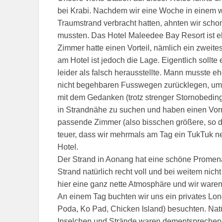
bei Krabi. Nachdem wir eine Woche in einem w
Traumstrand verbracht hatten, ahnten wir schon
mussten. Das Hotel Maleedee Bay Resort ist eh
Zimmer hatte einen Vorteil, nämlich ein zweit
am Hotel ist jedoch die Lage. Eigentlich sollte
leider als falsch herausstellte. Mann musste 
nicht begehbaren Fusswegen zurücklegen, um 
mit dem Gedanken (trotz strenger Stornobeding
in Strandnähe zu suchen und haben einen Vorm
passende Zimmer (also bisschen größere, so d
teuer, dass wir mehrmals am Tag ein TukTuk n
Hotel.
Der Strand in Aonang hat eine schöne Promena
Strand natürlich recht voll und bei weitem nic
hier eine ganz nette Atmosphäre und wir ware
An einem Tag buchten wir uns ein privates Long
Poda, Ko Pad, Chicken Island) besuchten. Nat
Inselchen und Strände waren dementsprechend