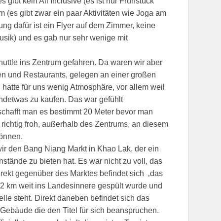
 gibt kein All Inclusive (es ist nur Frühstück
 (es gibt zwar ein paar Aktivitäten wie Joga am
ung dafür ist ein Flyer auf dem Zimmer, keine
usik) und es gab nur sehr wenige mit
uttle ins Zentrum gefahren. Da waren wir aber
den und Restaurants, gelegen an einer großen
 hatte für uns wenig Atmosphäre, vor allem weil
detwas zu kaufen. Das war gefühlt
 schafft man es bestimmt 20 Meter bevor man
richtig froh, außerhalb des Zentrums, an diesem
können.
ir den Bang Niang Markt in Khao Lak, der ein
stände zu bieten hat. Es war nicht zu voll, das
rekt gegenüber des Marktes befindet sich ‚das
 2 km weit ins Landesinnere gespült wurde und
lle steht. Direkt daneben befindet sich das
ebäude die den Titel für sich beanspruchen.