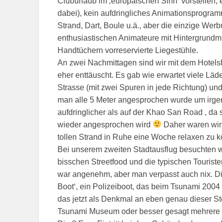
Cluburlaub im ‚europäischen Sinn‘ vorstellen, es
dabei), kein aufdringliches Animationsprogramm
Strand, Dart, Boule u.ä., aber die einzige Werb
enthusiastischen Animateure mit Hintergrundm
Handtüchern vorreservierte Liegestühle.
An zwei Nachmittagen sind wir mit dem Hotelsh
eher enttäuscht. Es gab wie erwartet viele Lä
Strasse (mit zwei Spuren in jede Richtung) und
man alle 5 Meter angesprochen wurde um irgen
aufdringlicher als auf der Khao San Road , da
wieder angesprochen wird
Daher waren wir 
tollen Strand in Ruhe eine Woche relaxen zu 
Bei unserem zweiten Stadtausflug besuchten w
bisschen Streetfood und die typischen Touristen
war angenehm, aber man verpasst auch nix. Di
Boot‘, ein Polizeiboot, das beim Tsunami 2004
das jetzt als Denkmal an eben genau dieser Ste
Tsunami Museum oder besser gesagt mehrere G