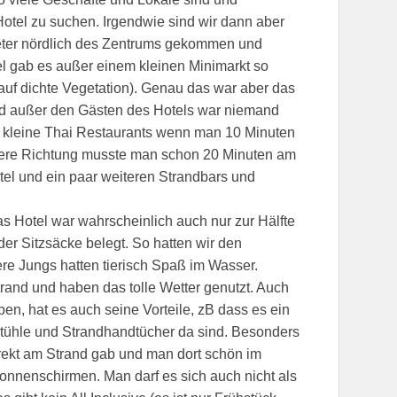
otel zu suchen. Irgendwie sind wir dann aber
eter nördlich des Zentrums gekommen und
l gab es außer einem kleinen Minimarkt so
auf dichte Vegetation). Genau das war aber das
nd außer den Gästen des Hotels war niemand
i kleine Thai Restaurants wenn man 10 Minuten
ndere Richtung musste man schon 20 Minuten am
el und ein paar weiteren Strandbars und
as Hotel war wahrscheinlich auch nur zur Hälfte
der Sitzsäcke belegt. So hatten wir den
sere Jungs hatten tierisch Spaß im Wasser.
rand und haben das tolle Wetter genutzt. Auch
en, hat es auch seine Vorteile, zB dass es ein
stühle und Strandhandtücher da sind. Besonders
rekt am Strand gab und man dort schön im
Sonnenschirmen. Man darf es sich auch nicht als