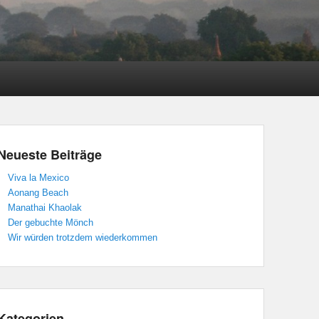
Neueste Beiträge
Viva la Mexico
Aonang Beach
Manathai Khaolak
Der gebuchte Mönch
Wir würden trotzdem wiederkommen
Kategorien