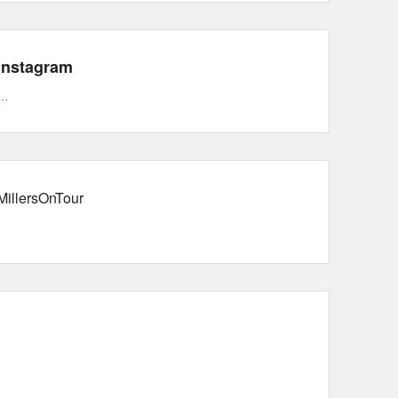
Instagram
…
MillersOnTour