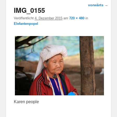
Bild-
vorwärts →
IMG_0155
Navigation
Veröffentlicht
4. Dezember 2015
am
720 × 480
in
Elefantenpopel
Karen people