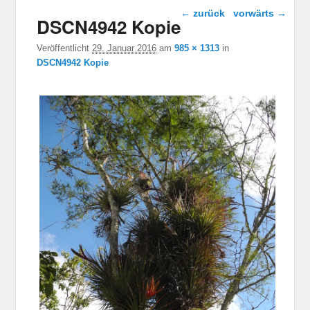
Bild-Navigation
← zurück
vorwärts →
DSCN4942 Kopie
Veröffentlicht
29. Januar 2016
am
985 × 1313
in
DSCN4942 Kopie