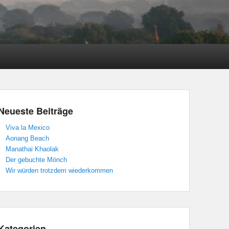
Neueste Beiträge
Viva la Mexico
Aonang Beach
Manathai Khaolak
Der gebuchte Mönch
Wir würden trotzdem wiederkommen
Kategorien