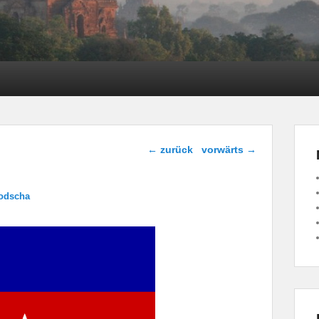
Bild-Navigation
← zurück
vorwärts →
odscha