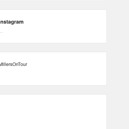
Instagram
…
MillersOnTour