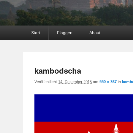
Hauptmenü
Start
Flaggen
About
kambodscha
Veröffentlicht
14. Dezember 2015
am
550 × 367
in
kamb