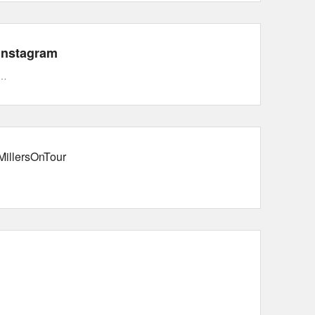
Instagram
…
MillersOnTour