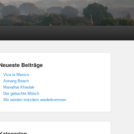
Neueste Beiträge
Viva la Mexico
Aonang Beach
Manathai Khaolak
Der gebuchte Mönch
Wir würden trotzdem wiederkommen
Kategorien