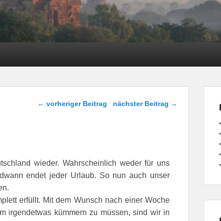
Beitragsnavigation
←
vorheriger Beitrag
nächster Beitrag
→
schland wieder. Wahrscheinlich weder für uns
ndwann endet jeder Urlaub. So nun auch unser
en.
plett erfüllt. Mit dem Wunsch nach einer Woche
um irgendetwas kümmern zu müssen, sind wir in