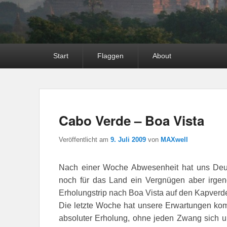
Hauptmenü
Start
Flaggen
About
Cabo Verde – Boa Vista
Veröffentlicht am
9. Juli 2009
von
MAXwell
Nach einer Woche Abwesenheit hat uns Deut
noch für das Land ein Vergnügen aber irge
Erholungstrip nach Boa Vista auf den Kapverd
Die letzte Woche hat unsere Erwartungen kom
absoluter Erholung, ohne jeden Zwang sich 